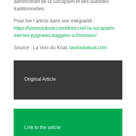
administratif de la Socapalm et des autorités
traditionnelles.
Pour lire l’article dans son intégralité :
https://lavoixdukoat.com/droit-civil-la-socapalm-
met-les-pygmees-bagyelis-a-lhonneur/
Source : La Voix du Koat,
lavoixdukoat.com