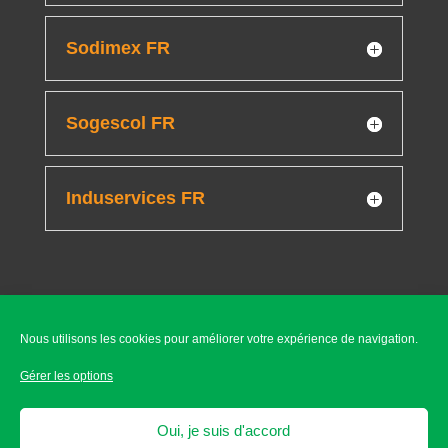
Sodimex FR
Sogescol FR
Induservices FR
Disclaimer
Nous utilisons les cookies pour améliorer votre expérience de navigation.
Gérer les options
Ligne d’aide éthique
Oui, je suis d'accord
Ethics helpline