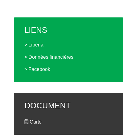
LIENS
> Libéria
> Données financières
> Facebook
DOCUMENT
🗒 Carte