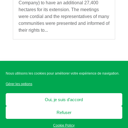
Company) to have an additional 27,400
hectares for its extension. The meetings
were cordial and the representatives of many
communities were presented and informed of
their rights to...
Disclaimer
Nous utilisons les cookies pour améliorer votre expérience de navigation.
Gérer les options
Ligne d’aide éthique
Oui, je suis d'accord
Ethics helpline
Refuser
Créé par
Emblematik
Cookie Policy