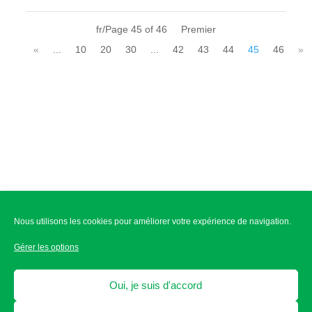
fr/Page 45 of 46
«
...
10
20
30
...
42
43
44
45
46
»
Disclaimer
Nous utilisons les cookies pour améliorer votre expérience de navigation.
Gérer les options
Ligne d’aide éthique
Oui, je suis d'accord
Ethics helpline