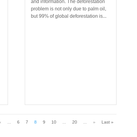
and information. The deforestation
problem is not only due to palm oil,
but 99% of global deforestation is...
«
...
6
7
8
9
10
...
20
...
»
Last »