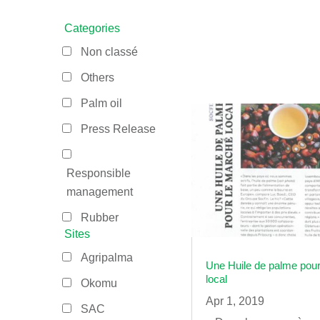
Categories
Non classé
Others
Palm oil
Press Release
Responsible
management
Rubber
Sites
Agripalma
Une Huile de palme pou
local
Okomu
Apr 1, 2019
SAC