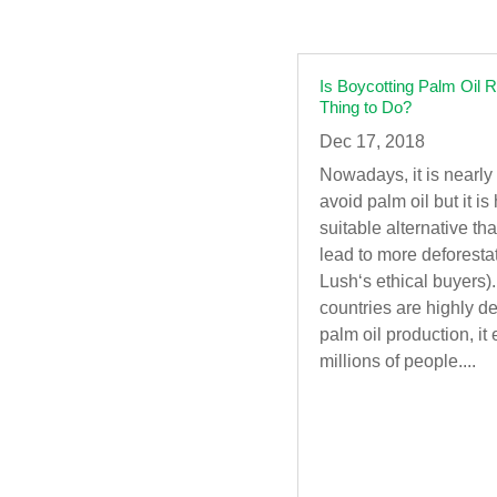
Is Boycotting Palm Oil R
Thing to Do?
Dec 17, 2018
Nowadays, it is nearly
avoid palm oil but it is 
suitable alternative th
lead to more deforestat
Lush‘s ethical buyers
countries are highly d
palm oil production, it
millions of people....