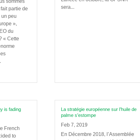
ous sommes
sera...
fait partie de
, un peu
urope »,
CEO du
? « Cette
 énorme
les
.
y is fading
La stratégie européenne sur l’huile de
palme s’estompe
Feb 7, 2019
e French
En Décembre 2018, l’Assemblée
ided to