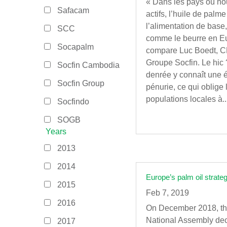
« Dans les pays où n
Safacam
actifs, l’huile de palme 
l’alimentation de base
SCC
comme le beurre en E
Socapalm
compare Luc Boedt, 
Groupe Socfin. Le hic 
Socfin Cambodia
denrée y connaît une
Socfin Group
pénurie, ce qui oblige 
populations locales à..
Socfindo
SOGB
Years
2013
2014
Europe’s palm oil strateg
2015
Feb 7, 2019
2016
On December 2018, th
National Assembly dec
2017