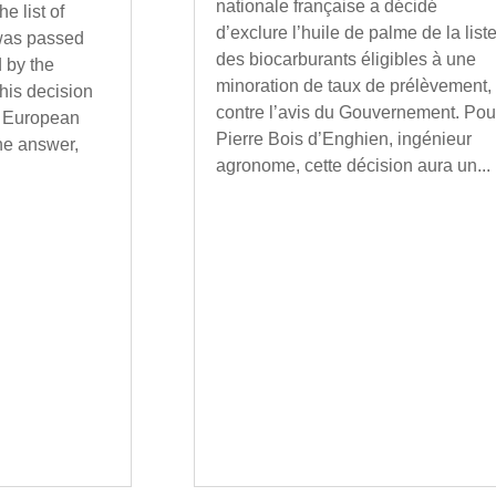
nationale française a décidé
e list of
d’exclure l’huile de palme de la list
 was passed
des biocarburants éligibles à une
 by the
minoration de taux de prélèvement,
is decision
contre l’avis du Gouvernement. Pou
n European
Pierre Bois d’Enghien, ingénieur
the answer,
agronome, cette décision aura un...