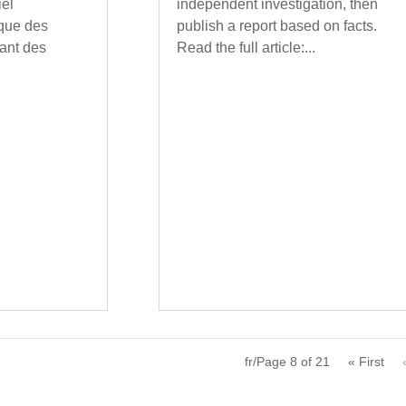
iel
independent investigation, then
ique des
publish a report based on facts.
ant des
Read the full article:...
fr/Page 8 of 21
« First